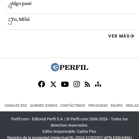
Algo pasó
4
Yo, Milei
5
VER MÁS
CANALES RSS
QUIENES SOMOS
CONTÁCTENOS
PRIVACIDAD
EQUIPO
REGLAS
Perfil.com - Editorial Perfil S.A.
| © Perfil.com 2006-2026 - Todos los
derechos reservados.
Editor responsable: Carlos Piro.
Registro de la propiedad intelectual RL-2024-31002957-APN-DNDA#MJ