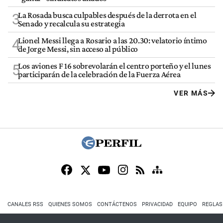
La Rosada busca culpables después de la derrota en el
3
Senado y recalcula su estrategia
Lionel Messi llega a Rosario a las 20.30: velatorio íntimo
4
de Jorge Messi, sin acceso al público
Los aviones F 16 sobrevolarán el centro porteño y el lunes
5
participarán de la celebración de la Fuerza Aérea
VER MÁS
CANALES RSS
QUIENES SOMOS
CONTÁCTENOS
PRIVACIDAD
EQUIPO
REGLAS