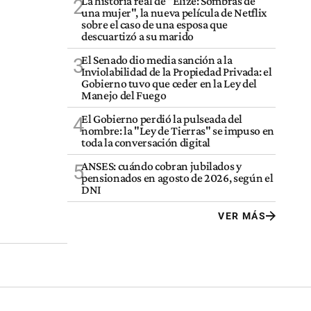
La historia real de "Elize: Sombras de
2
una mujer", la nueva película de Netflix
sobre el caso de una esposa que
descuartizó a su marido
El Senado dio media sanción a la
3
Inviolabilidad de la Propiedad Privada: el
Gobierno tuvo que ceder en la Ley del
Manejo del Fuego
El Gobierno perdió la pulseada del
4
nombre: la "Ley de Tierras" se impuso en
toda la conversación digital
ANSES: cuándo cobran jubilados y
5
pensionados en agosto de 2026, según el
DNI
VER MÁS