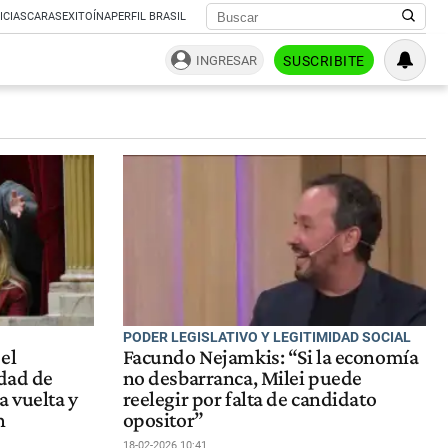
ICIAS
CARAS
EXITOÍNA
PERFIL BRASIL
INGRESAR
SUSCRIBITE
PODER LEGISLATIVO Y LEGITIMIDAD SOCIAL
el
Facundo Nejamkis: “Si la economía
idad de
no desbarranca, Milei puede
a vuelta y
reelegir por falta de candidato
n
opositor”
18-02-2026 10:41