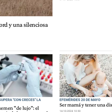
ord y una silenciosa
UPERA "CON CRECES" LA
EFEMÉRIDES 20 DE MAYO
Ser mamá y tener una di
semen "de lujo": el
14-10-2024 10:30