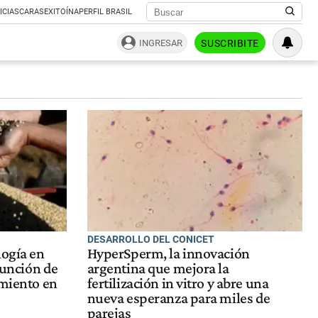
ICIAS
CARAS
EXITOÍNA
PERFIL BRASIL
INGRESAR
SUSCRIBITE
DESARROLLO DEL CONICET
logía en
HyperSperm, la innovación
 función de
argentina que mejora la
imiento en
fertilización in vitro y abre una
nueva esperanza para miles de
parejas