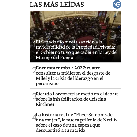
LAS MÁS LEÍDAS
El Senado dio media sanción a la
1
Inviolabilidad de la Propiedad Privada:
el Gobierno tuvo que ceder en la Ley del
Manejo del Fuego
Encuesta rumbo a 2027: cuatro
2
consultoras midieron el desgaste de
Milei y la crisis de liderazgo en el
peronismo
Ricardo Lorenzetti se metió en el debate
3
sobre la inhabilitación de Cristina
Kirchner
La historia real de "Elize: Sombras de
4
una mujer", la nueva película de Netflix
sobre el caso de una esposa que
descuartizó a su marido