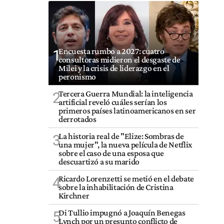
Encuesta rumbo a 2027: cuatro
1
consultoras midieron el desgaste de
Milei y la crisis de liderazgo en el
peronismo
Tercera Guerra Mundial: la inteligencia
2
artificial reveló cuáles serían los
primeros países latinoamericanos en ser
derrotados
La historia real de "Elize: Sombras de
3
una mujer", la nueva película de Netflix
sobre el caso de una esposa que
descuartizó a su marido
Ricardo Lorenzetti se metió en el debate
4
sobre la inhabilitación de Cristina
Kirchner
Di Tullio impugnó a Joaquín Benegas
5
Lynch por un presunto conflicto de