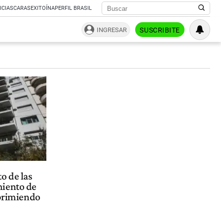
ICIAS
CARAS
EXITOÍNA
PERFIL BRASIL
INGRESAR
SUSCRIBITE
o de las
miento de
uprimiendo