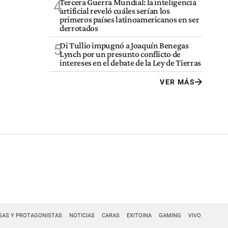
Tercera Guerra Mundial: la inteligencia
4
artificial reveló cuáles serían los
primeros países latinoamericanos en ser
derrotados
Di Tullio impugnó a Joaquín Benegas
5
Lynch por un presunto conflicto de
intereses en el debate de la Ley de Tierras
VER MÁS
SAS Y PROTAGONISTAS
NOTICIAS
CARAS
EXITOINA
GAMING
VIVO