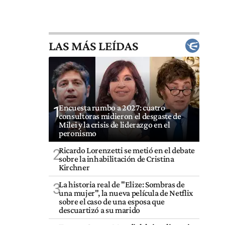
LAS MÁS LEÍDAS
Encuesta rumbo a 2027: cuatro
1
consultoras midieron el desgaste de
Milei y la crisis de liderazgo en el
peronismo
Ricardo Lorenzetti se metió en el debate
2
sobre la inhabilitación de Cristina
Kirchner
La historia real de "Elize: Sombras de
3
una mujer", la nueva película de Netflix
sobre el caso de una esposa que
descuartizó a su marido