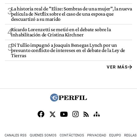
La historia real de "Elize: Sombras de una mujer", la nueva
3
película de Netflix sobre el caso de una esposa que
descuartizó a su marido
Ricardo Lorenzetti se metió en el debate sobre la
4
inhabilitación de Cristina Kirchner
Di Tullio impugnó a Joaquín Benegas Lynch por un
5
presunto conflicto de intereses en el debate de la Ley de
Tierras
VER MÁS
CANALES RSS
QUIENES SOMOS
CONTÁCTENOS
PRIVACIDAD
EQUIPO
REGLAS