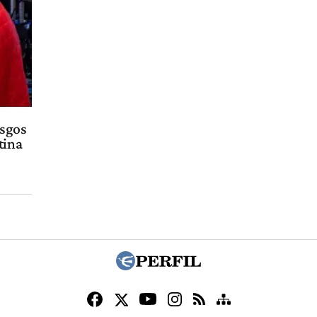
esgos
tina