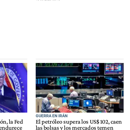
GUERRA EN IRÁN
ón, la Fed
El petróleo supera los US$ 102, caen
 endurece
las bolsas y los mercados temen