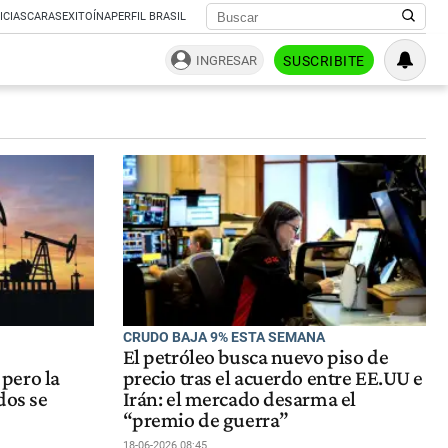
ICIAS
CARAS
EXITOÍNA
PERFIL BRASIL
INGRESAR
SUSCRIBITE
CRUDO BAJA 9% ESTA SEMANA
El petróleo busca nuevo piso de
pero la
precio tras el acuerdo entre EE.UU e
dos se
Irán: el mercado desarma el
“premio de guerra”
18-06-2026 08:45