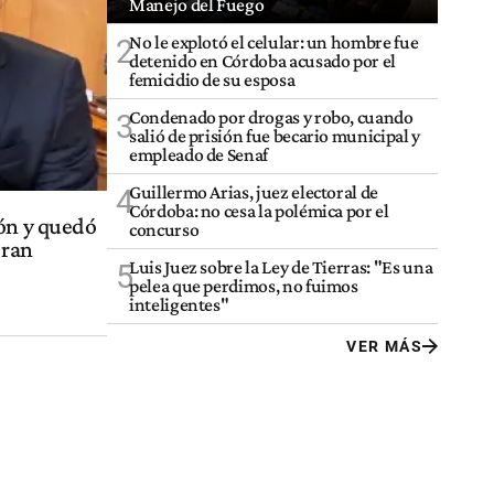
Manejo del Fuego
No le explotó el celular: un hombre fue
2
detenido en Córdoba acusado por el
femicidio de su esposa
Condenado por drogas y robo, cuando
3
salió de prisión fue becario municipal y
empleado de Senaf
Guillermo Arias, juez electoral de
4
Córdoba: no cesa la polémica por el
ión y quedó
concurso
eran
Luis Juez sobre la Ley de Tierras: "Es una
5
pelea que perdimos, no fuimos
inteligentes"
VER MÁS