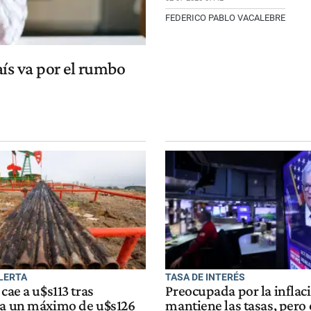
FEDERICO PABLO VACALEBRE
aís va por el rumbo
ALERTA
TASA DE INTERÉS
 cae a u$s113 tras
Preocupada por la inflaci
 a un máximo de u$s126
mantiene las tasas, pero