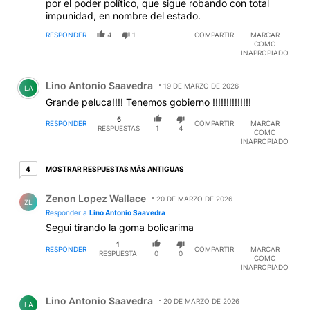
por el poder político, que sigue robando con total
impunidad, en nombre del estado.
RESPONDER
4
1
COMPARTIR
MARCAR
COMO
INAPROPIADO
Comentario de Lino Antonio Saavedra.
Lino Antonio Saavedra
19 DE MARZO DE 2026
LA
Grande peluca!!!! Tenemos gobierno !!!!!!!!!!!!!!
6
RESPONDER
COMPARTIR
MARCAR
RESPUESTAS
1
4
COMO
INAPROPIADO
4 respuestas más antiguas
MOSTRAR RESPUESTAS MÁS ANTIGUAS
4
Respuesta de Zenon Lopez Wallace.
Zenon Lopez Wallace
20 DE MARZO DE 2026
ZL
Responder a
Lino Antonio Saavedra
Segui tirando la goma bolicarima
1
RESPONDER
COMPARTIR
MARCAR
RESPUESTA
0
0
COMO
INAPROPIADO
Respuesta de Lino Antonio Saavedra.
Lino Antonio Saavedra
20 DE MARZO DE 2026
LA