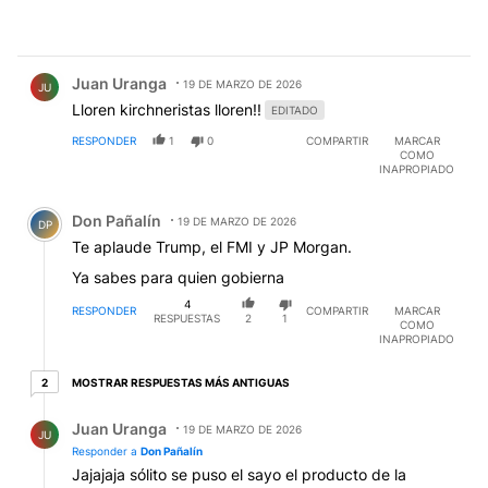
Comentario de Juan Uranga.
Juan Uranga
19 DE MARZO DE 2026
JU
Lloren kirchneristas lloren!!
EDITADO
RESPONDER
1
0
COMPARTIR
MARCAR
COMO
INAPROPIADO
Comentario de Don Pañalín.
Don Pañalín
19 DE MARZO DE 2026
DP
Te aplaude Trump, el FMI y JP Morgan.
Ya sabes para quien gobierna
4
RESPONDER
COMPARTIR
MARCAR
RESPUESTAS
2
1
COMO
INAPROPIADO
2 respuestas más antiguas
MOSTRAR RESPUESTAS MÁS ANTIGUAS
2
Respuesta de Juan Uranga.
Juan Uranga
19 DE MARZO DE 2026
JU
Responder a
Don Pañalín
Jajajaja sólito se puso el sayo el producto de la