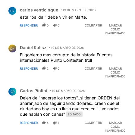
Comentario de carlos venticinque.
carlos venticinque
19 DE MARZO DE 2026
CV
esta "palida " debe vivir en Marte.
RESPONDER
0
0
COMPARTIR
MARCAR
COMO
INAPROPIADO
Comentario de Daniel Kulisz.
Daniel Kulisz
19 DE MARZO DE 2026
DK
El gobierno mas corrupto de la historia Fuentes
internacionales Punto Contesten troll
RESPONDER
2
0
COMPARTIR
MARCAR
COMO
INAPROPIADO
Comentario de Carlos Piolini.
Carlos Piolini
19 DE MARZO DE 2026
CP
Dejen de "hacerse los tontos"..si tienen ORDEN del
anaranjado de seguir dando dólares.. creen que el
ciudadano hoy es un iluso que cree en "iluminados
que hablan con canes"
EDITADO
RESPONDER
4
1
COMPARTIR
MARCAR
COMO
INAPROPIADO