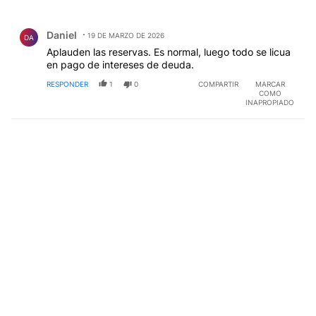
Todos los comentarios
Comentario de Daniel .
Daniel
19 DE MARZO DE 2026
DA
Aplauden las reservas. Es normal, luego todo se licua
en pago de intereses de deuda.
RESPONDER
1
0
COMPARTIR
MARCAR
COMO
INAPROPIADO