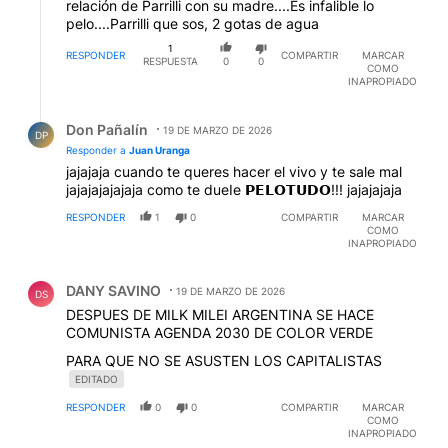
relación de Parrilli con su madre....Es infalible lo
pelo....Parrilli que sos, 2 gotas de agua
1
RESPONDER
COMPARTIR
MARCAR
RESPUESTA
0
0
COMO
INAPROPIADO
Respuesta de Don Pañalín.
Don Pañalín
19 DE MARZO DE 2026
DP
Responder a
Juan Uranga
jajajaja cuando te queres hacer el vivo y te sale mal
jajajajajajaja como te dueIe 𝗣𝗘𝗟𝗢𝗧𝗨𝗗𝗢!!! jajajajaja
RESPONDER
1
0
COMPARTIR
MARCAR
COMO
INAPROPIADO
Comentario de DANY SAVINO.
DANY SAVINO
19 DE MARZO DE 2026
DS
DESPUES DE MILK MILEI ARGENTINA SE HACE
COMUNISTA AGENDA 2030 DE COLOR VERDE
PARA QUE NO SE ASUSTEN LOS CAPITALISTAS
EDITADO
RESPONDER
0
0
COMPARTIR
MARCAR
COMO
INAPROPIADO