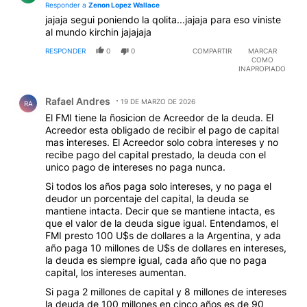
Responder a
Zenon Lopez Wallace
jajaja segui poniendo la qolita...jajaja para eso viniste
al mundo kirchin jajajaja
RESPONDER
0
0
COMPARTIR
MARCAR
COMO
INAPROPIADO
Comentario de Rafael Andres.
Rafael Andres
19 DE MARZO DE 2026
RA
El FMI tiene la ñosicion de Acreedor de la deuda. El
Acreedor esta obligado de recibir el pago de capital
mas intereses. El Acreedor solo cobra intereses y no
recibe pago del capital prestado, la deuda con el
unico pago de intereses no paga nunca.
Si todos los años paga solo intereses, y no paga el
deudor un porcentaje del capital, la deuda se
mantiene intacta. Decir que se mantiene intacta, es
que el valor de la deuda sigue igual. Entendamos, el
FMI presto 100 U$s de dollares a la Argentina, y ada
año paga 10 millones de U$s de dollares en intereses,
la deuda es siempre igual, cada año que no paga
capital, los intereses aumentan.
Si paga 2 millones de capital y 8 millones de intereses
la deuda de 100 millones en cinco años es de 90