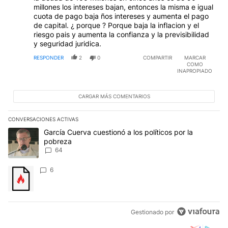
millones los intereses bajan, entonces la misma e igual
cuota de pago baja ños intereses y aumenta el pago
de capital. ¿ porque ? Porque baja la inflacion y el
riesgo pais y aumenta la confianza y la previsibilidad
y seguridad juridica.
RESPONDER
2
0
COMPARTIR
MARCAR
COMO
INAPROPIADO
CARGAR MÁS COMENTARIOS
CONVERSACIONES ACTIVAS
Este listado muestra los artículos con más comentarios en los últim
Un artículo de tendencia con el título "García Cuerva cuestionó a 
García Cuerva cuestionó a los políticos por la
pobreza
64
Un artículo de tendencia con el título "" con 6 comentarios.
6
Gestionado por