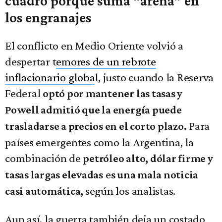
cuadro porque suma “arena” en
los engranajes
El conflicto en Medio Oriente volvió a
despertar t
emores de un rebrote
inflacionario globa
l, justo cuando la Reserva
Federal
optó por mantener las tasas y
Powell admitió que la energía puede
Para
trasladarse a precios en el corto plazo.
países emergentes como la Argentina, la
combinación de
petróleo alto, dólar firme y
e
tasas largas elevadas
s una mala noticia
según los analistas.
casi automática,
Aun así, la guerra también deja un costado