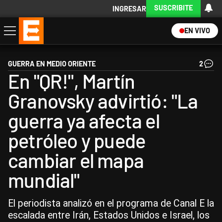
SUSCRIBITE
INGRESAR
EN VIVO
Economía
Política
Internacional
Actualidad
Descargá la App
GUERRA EN MEDIO ORIENTE
2
En "QR!", Martín
Granovsky advirtió: "La
guerra ya afecta el
petróleo y puede
cambiar el mapa
mundial"
El periodista analizó en el programa de Canal E la
escalada entre Irán, Estados Unidos e Israel, los