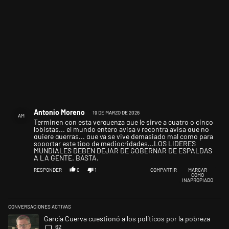
Comentario de Antonio Moreno.
Antonio Moreno
19 DE MARZO DE 2026
AM
Terminen con esta verguenza que le sirve a cuatro o cinco
lobistas... el mundo entero avisa y recontra avisa que no
quiere guerras... que ya se vive demasiado mal como para
soportar este tipo de mediocridades...LOS LIDERES
MUNDIALES DEBEN DEJAR DE GOBERNAR DE ESPALDAS
A LA GENTE. BASTA.
RESPONDER
0
1
COMPARTIR
MARCAR
COMO
INAPROPIADO
CONVERSACIONES ACTIVAS
Este listado muestra los artículos con más comentarios en los últimos 
Un artículo de tendencia con el título "García Cuerva cuestionó a los po
García Cuerva cuestionó a los políticos por la pobreza
62