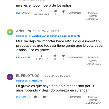
milei es el topo ...pero de los judios!!!
2
RESPONDER
COMPARTIR
MARCAR
RESPUESTAS
2
1
COMO
INAPROPIADO
Respuesta de Ariel Lira.
Ariel Lira
19 DE MARZO DE 2026
AL
Responder a
Capitan Carlos sungria el capi de la gente
Milei ya dejo de importar hace rato. Lo que importa y
preocupa es que todavía tiene gente que lo vota cada
2 años. Eso es grave
1
RESPONDER
COMPARTIR
MARCAR
RESPUESTA
0
1
COMO
INAPROPIADO
Respuesta de EL PELOTUDO.
EL PELOTUDO
19 DE MARZO DE 2026
EP
Responder a
Ariel Lira
Lo grave es que haya habido Kirchnerismo por 20
años robando y dejando pobreza en su andar.
RESPONDER
2
1
COMPARTIR
MARCAR
COMO
INAPROPIADO