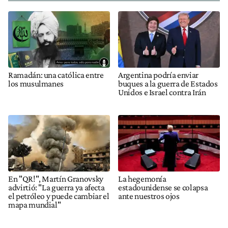
Ramadán: una católica entre
Argentina podría enviar
los musulmanes
buques a la guerra de Estados
Unidos e Israel contra Irán
En "QR!", Martín Granovsky
La hegemonía
advirtió: "La guerra ya afecta
estadounidense se colapsa
el petróleo y puede cambiar el
ante nuestros ojos
mapa mundial"