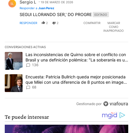
Sergio L
19 DE MARZO DE 2026
SL
Responder a
Juan Perez
SEGUI LLORANDO SER,' DO PROGRE
EDITADO
RESPONDER
2
2
COMPARTIR
MARCAR
COMO
INAPROPIADO
CONVERSACIONES ACTIVAS
Este listado muestra los artículos con más comentarios en los últim
Un artículo de tendencia con el título "Las inconsistencias de Qui
Las inconsistencias de Quirno sobre el conflicto con
Brasil y una definición polémica: "La soberanía es un
concepto antiguo"
136
Un artículo de tendencia con el título "Encuesta: Patricia Bullri
Encuesta: Patricia Bullrich queda mejor posicionada
que Milei con una diferencia de 8 puntos en imagen
negativa
68
Gestionado por