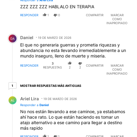
Responder a
Ariel Lira
ZZZ ZZZ ZZZ HABLALO EN TERAPIA
RESPONDER
1
0
COMPARTIR
MARCAR
COMO
INAPROPIADO
Comentario de Daniel .
Daniel
19 DE MARZO DE 2026
DA
El que no generaria guerras y prometia riquezas y
abundancia no esta llevando irremediablemente a un
mundo inseguro, lleno de muerte y miseria.
3
RESPONDER
COMPARTIR
MARCAR
RESPUESTAS
2
2
COMO
INAPROPIADO
1 respuesta más antiguas
MOSTRAR RESPUESTAS MÁS ANTIGUAS
1
Respuesta de Ariel Lira.
Ariel Lira
19 DE MARZO DE 2026
AL
Responder a
Daniel
No nos están llevando a ese caminoe, ya estabamos
ahí hace rato. Lo que están haciendo es tomar un
atajo alternativo a ese camino para llegar a destino
más rapido
RESPONDER
1
1
COMPARTIR
MARCAR