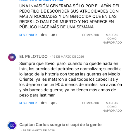
UNA INVASIÓN GENERADA SÓLO POR EL AFÁN DEL
PEDÓFILO DE ESCONDER SUS ATROCIDADES CON
MÁS ATROCIDADES Y UN GENOCIDA QUE EN LAS
REDES LO DAN POR MUERTO Y NO APARECE EN
PÚBLICO HACE MÁS DE UNA SEMANA
RESPONDER
0
1
COMPARTIR
MARCAR
COMO
INAPROPIADO
Comentario de EL PELOTUDO.
EL PELOTUDO
19 DE MARZO DE 2026
EP
Siempre que llovió, paró; cuando no quede nada en
Irán, los precios del petróleo se normalizan; sucedió a
lo largo de la historia con todas las guerras en Medio
Oriente, ya les mataron a casi todos los cabecillas y
los dejaron con un 90% menos de misiles, sin aviación
y sin barcos de guerra; ya no tienen más armas de
peso para lastimar.
RESPONDER
1
2
COMPARTIR
MARCAR
COMO
INAPROPIADO
Comentario de Capitan Carlos sungria el capi de la gent
Capitan Carlos sungria el capi de la gente
CC
19 DE MARZO DE 2026