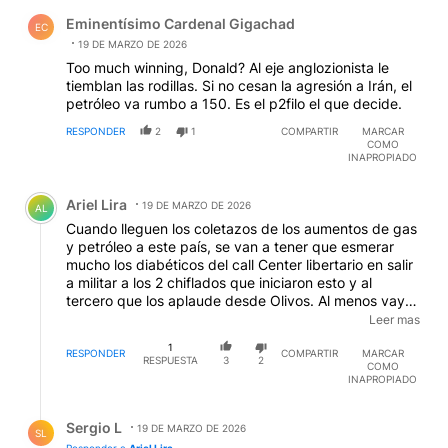
Comentario de Eminentísimo Cardenal Gigachad.
Eminentísimo Cardenal Gigachad
EC
19 DE MARZO DE 2026
Too much winning, Donald? Al eje anglozionista le
tiemblan las rodillas. Si no cesan la agresión a Irán, el
petróleo va rumbo a 150. Es el p2filo el que decide.
RESPONDER
2
1
COMPARTIR
MARCAR
COMO
INAPROPIADO
Comentario de Ariel Lira.
Ariel Lira
19 DE MARZO DE 2026
AL
Cuando lleguen los coletazos de los aumentos de gas
y petróleo a este país, se van a tener que esmerar
mucho los diabéticos del call Center libertario en salir
a militar a los 2 chiflados que iniciaron esto y al
tercero que los aplaude desde Olivos. Al menos vayan
pidiendo aumento porque va a tener mucho trabajo
Leer mas
hasta Julio.
EDITADO
1
RESPONDER
COMPARTIR
MARCAR
RESPUESTA
3
2
COMO
INAPROPIADO
Respuesta de Sergio L.
Sergio L
19 DE MARZO DE 2026
SL