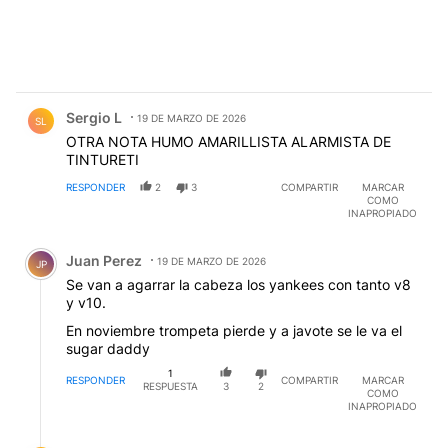
Comentario de Sergio L.
Sergio L
19 DE MARZO DE 2026
SL
OTRA NOTA HUMO AMARILLISTA ALARMISTA DE
TINTURETI
RESPONDER
2
3
COMPARTIR
MARCAR
COMO
INAPROPIADO
Comentario de Juan Perez.
Juan Perez
19 DE MARZO DE 2026
JP
Se van a agarrar la cabeza los yankees con tanto v8
y v10.
En noviembre trompeta pierde y a javote se le va el
sugar daddy
1
RESPONDER
COMPARTIR
MARCAR
RESPUESTA
3
2
COMO
INAPROPIADO
Respuesta de Sergio L.