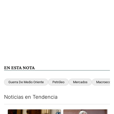
EN ESTA NOTA
Guerra De Medio Oriente
Petróleo
Mercados
Macroecono
Noticias en Tendencia
Este listado muestra los artículos con más comentarios en los últim
Un artículo de tendencia con el título "Encuesta: Patricia Bull
Un artículo de tendencia con e