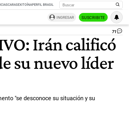
ICIAS
CARAS
EXITOÍNA
PERFIL BRASIL
INGRESAR
SUSCRIBITE
71
Mo
VO: Irán calificó
Kh
|
AF
de su nuevo líder
mento "se desconoce su situación y su