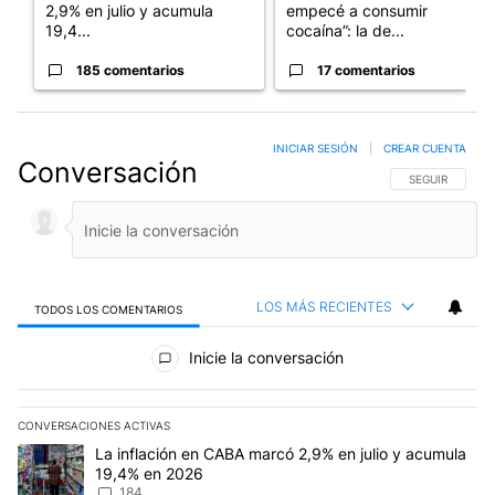
2,9% en julio y acumula
empecé a consumir
19,4...
cocaína”: la de...
185 comentarios
17 comentarios
INICIAR SESIÓN
|
CREAR CUENTA
Conversación
SIGA ESTA CO
SEGUIR
LOS MÁS RECIENTES
TODOS LOS COMENTARIOS
Todos los comentarios
Inicie la conversación
CONVERSACIONES ACTIVAS
Este listado muestra los artículos con más comentarios en los últim
Un artículo de tendencia con el título "La inflación en CABA mar
La inflación en CABA marcó 2,9% en julio y acumula
19,4% en 2026
184