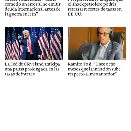
cometió un error al no emitir
el shock petrolero podría
deuda internacional antes de
retrasar recortes de tasas en
la guerra en Irán"
EE.UU.
La Fed de Cleveland anticipa
Ramiro Tosi: “Hace ocho
una pausa prolongada en las
meses que la inflación sube
tasas de interés
respecto al mes anterior”