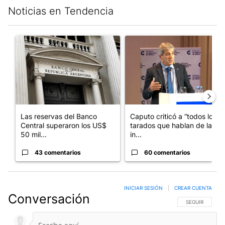
Noticias en Tendencia
Este listado muestra los artículos con más comentarios en los últim
Un artículo de tendencia con el título "Las reservas del Banco 
Un artículo de tendencia con e
Las reservas del Banco
Caputo criticó a “todos los
Central superaron los US$
tarados que hablan de la
50 mil...
in...
43 comentarios
60 comentarios
INICIAR SESIÓN
|
CREAR CUENTA
Conversación
SIGA ESTA CO
SEGUIR