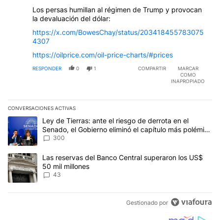
Los persas humillan al régimen de Trump y provocan
la devaluación del dólar:
https://x.com/BowesChay/status/203418455783075
4307
https://oilprice.com/oil-price-charts/#prices
RESPONDER
0
1
COMPARTIR
MARCAR
COMO
INAPROPIADO
CONVERSACIONES ACTIVAS
Este listado muestra los artículos con más comentarios en los últim
Un artículo de tendencia con el título "Ley de Tierras: ante el ri
Ley de Tierras: ante el riesgo de derrota en el
Senado, el Gobierno eliminó el capítulo más polémico
del proyecto
300
Un artículo de tendencia con el título "Las reservas del Banco Ce
Las reservas del Banco Central superaron los US$
50 mil millones
43
Gestionado por