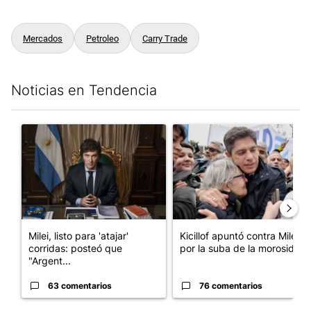
Mercados
Petroleo
Carry Trade
Noticias en Tendencia
Este listado muestra los artículos con más comentarios en los últim
Un artículo de tendencia con el título "Milei, listo para 'atajar
Un artículo de tendencia con el
Milei, listo para 'atajar'
Kicillof apuntó contra Milei
corridas: posteó que
por la suba de la morosida...
"Argent...
63 comentarios
76 comentarios