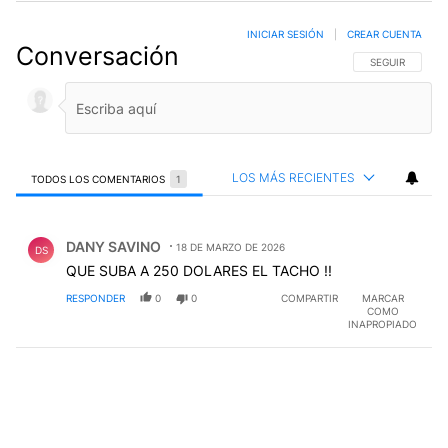
INICIAR SESIÓN
|
CREAR CUENTA
Conversación
SIGA ESTA CO
SEGUIR
LOS MÁS RECIENTES
TODOS LOS COMENTARIOS
1
Todos los comentarios
Comentario de DANY SAVINO.
DANY SAVINO
18 DE MARZO DE 2026
DS
QUE SUBA A 250 DOLARES EL TACHO !!
RESPONDER
0
0
COMPARTIR
MARCAR
COMO
INAPROPIADO