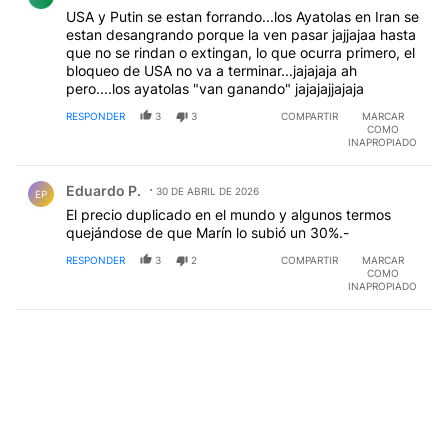
USA y Putin se estan forrando...los Ayatolas en Iran se
estan desangrando porque la ven pasar jajjajaa hasta
que no se rindan o extingan, lo que ocurra primero, el
bloqueo de USA no va a terminar...jajajaja ah
pero....los ayatolas "van ganando" jajajajjajaja
RESPONDER
3
3
COMPARTIR
MARCAR
COMO
INAPROPIADO
Comentario de Eduardo P..
Eduardo P.
30 DE ABRIL DE 2026
EP
El precio duplicado en el mundo y algunos termos
quejándose de que Marín lo subió un 30%.-
RESPONDER
3
2
COMPARTIR
MARCAR
COMO
INAPROPIADO