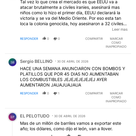
Tal vez lo que crea el mercado es que EEUU va a
atacar brutalmente a civiles iranies, asesinará mas
niños como lo hizo el primer día, EEUU declarará la
victoria y se va del Medio Oriente. Por eso esta tan
loca la colonia genocida, hoy asesinaron a 32 civiles
libaneses. La colonia europea no tiene otro destino
Leer mas
que la desaparición, como ocurrió con el régimen
RESPONDER
0
0
COMPARTIR
MARCAR
boer.
COMO
INAPROPIADO
Comentario de Sergio BELLINO.
Sergio BELLINO
30 DE ABRIL DE 2026
SB
HACE UNA SEMANA ANUNCIARON CON BOMBOS Y
PLATILLOS QUE POR 45 DIAS NO AUMENTABAN
LOS COMBUSTIBLES JEJEJEJEJEJEJ AYER
AUMENTARON JAUAJUAJAUA
RESPONDER
0
1
COMPARTIR
MARCAR
COMO
INAPROPIADO
Comentario de EL PELOTUDO.
EL PELOTUDO
30 DE ABRIL DE 2026
EP
Mas de un millón de barriles vamos a exportar este
año; los dólares, como dijo el león, van a llover.
1