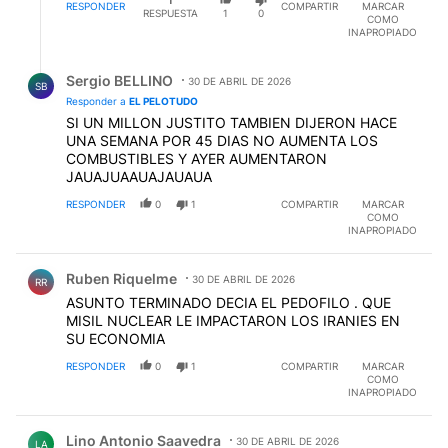
RESPONDER
COMPARTIR
MARCAR
RESPUESTA
1
0
COMO
INAPROPIADO
Respuesta de Sergio BELLINO.
Sergio BELLINO
30 DE ABRIL DE 2026
SB
Responder a
EL PELOTUDO
SI UN MILLON JUSTITO TAMBIEN DIJERON HACE
UNA SEMANA POR 45 DIAS NO AUMENTA LOS
COMBUSTIBLES Y AYER AUMENTARON
JAUAJUAAUAJAUAUA
RESPONDER
0
1
COMPARTIR
MARCAR
COMO
INAPROPIADO
Comentario de Ruben Riquelme.
Ruben Riquelme
30 DE ABRIL DE 2026
RR
ASUNTO TERMINADO DECIA EL PEDOFILO . QUE
MISIL NUCLEAR LE IMPACTARON LOS IRANIES EN
SU ECONOMIA
RESPONDER
0
1
COMPARTIR
MARCAR
COMO
INAPROPIADO
Comentario de Lino Antonio Saavedra.
Lino Antonio Saavedra
30 DE ABRIL DE 2026
LA