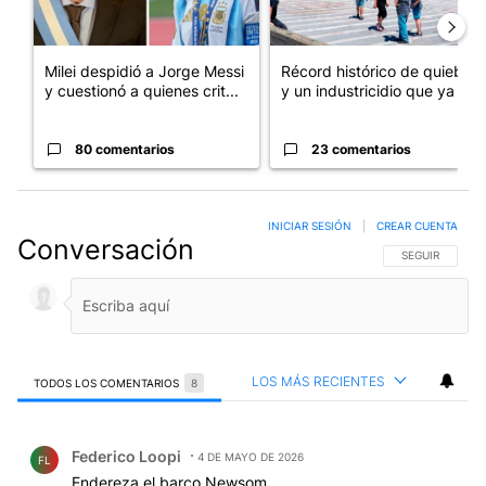
Milei despidió a Jorge Messi
Récord histórico de quiebras
y cuestionó a quienes crit...
y un industricidio que ya ...
80 comentarios
23 comentarios
INICIAR SESIÓN
|
CREAR CUENTA
Conversación
SIGA ESTA CO
SEGUIR
LOS MÁS RECIENTES
TODOS LOS COMENTARIOS
8
Todos los comentarios
Comentario de Federico Loopi.
Federico Loopi
4 DE MAYO DE 2026
FL
Endereza el barco Newsom.