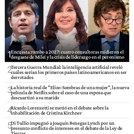
Encuesta rumbo a 2027: cuatro consultoras midieron el
1
desgaste de Milei y la crisis de liderazgo en el peronismo
Tercera Guerra Mundial: la inteligencia artificial reveló
2
cuáles serían los primeros países latinoamericanos en ser
derrotados
La historia real de "Elize: Sombras de una mujer", la nueva
3
película de Netflix sobre el caso de una esposa que
descuartizó a su marido
Ricardo Lorenzetti se metió en el debate sobre la
4
inhabilitación de Cristina Kirchner
Di Tullio impugnó a Joaquín Benegas Lynch por un
5
presunto conflicto de intereses en el debate de la Ley de
Tierras