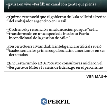
¡Mirá en vivo +Perfil!: un canal con gente que piensa
1
Quirno reconoció que el gobierno de Lula solicitó el retiro
2
del embajador argentino en Brasil
Cachanosky renunció a una fundación porque "se ha
3
transformado en una especie de Instituto Patria
incondicional de la gestión de Milei"
Tercera Guerra Mundial: la inteligencia artificial reveló
4
cuáles serían los primeros países latinoamericanos en ser
derrotados
Encuesta rumbo a 2027: cuatro consultoras midieron el
5
desgaste de Milei y la crisis de liderazgo en el peronismo
VER MÁS