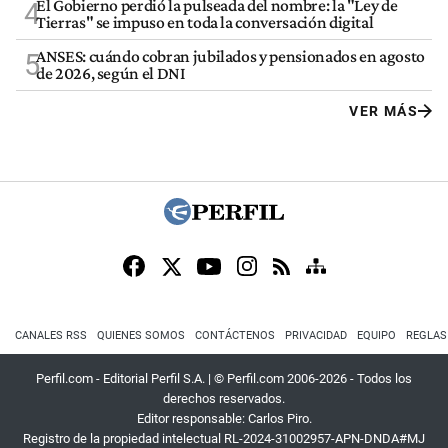
El Gobierno perdió la pulseada del nombre: la "Ley de
4
Tierras" se impuso en toda la conversación digital
ANSES: cuándo cobran jubilados y pensionados en agosto
5
de 2026, según el DNI
VER MÁS
CANALES RSS
QUIENES SOMOS
CONTÁCTENOS
PRIVACIDAD
EQUIPO
REGLAS
Perfil.com - Editorial Perfil S.A.
| © Perfil.com 2006-2026 - Todos los
derechos reservados.
Editor responsable: Carlos Piro.
Registro de la propiedad intelectual RL-2024-31002957-APN-DNDA#MJ