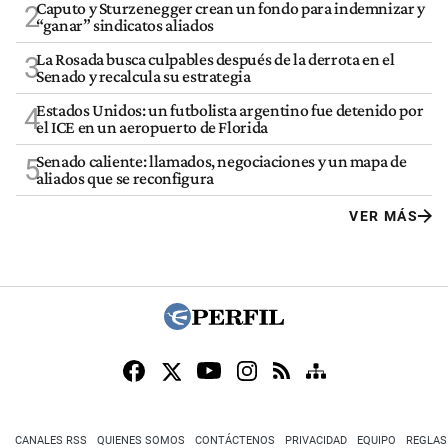
Caputo y Sturzenegger crean un fondo para indemnizar y
2
“ganar” sindicatos aliados
La Rosada busca culpables después de la derrota en el
3
Senado y recalcula su estrategia
Estados Unidos: un futbolista argentino fue detenido por
4
el ICE en un aeropuerto de Florida
Senado caliente: llamados, negociaciones y un mapa de
5
aliados que se reconfigura
VER MÁS
CANALES RSS
QUIENES SOMOS
CONTÁCTENOS
PRIVACIDAD
EQUIPO
REGLAS