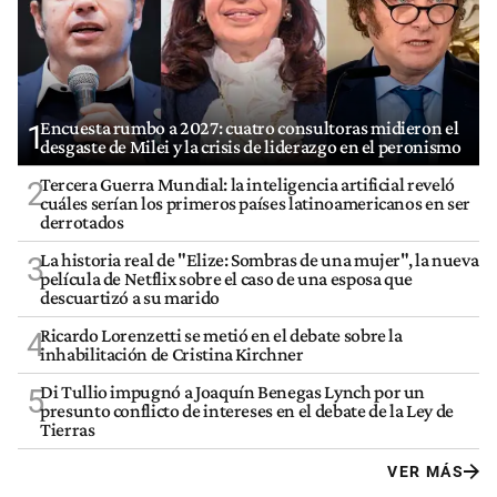
Encuesta rumbo a 2027: cuatro consultoras midieron el
1
desgaste de Milei y la crisis de liderazgo en el peronismo
Tercera Guerra Mundial: la inteligencia artificial reveló
2
cuáles serían los primeros países latinoamericanos en ser
derrotados
La historia real de "Elize: Sombras de una mujer", la nueva
3
película de Netflix sobre el caso de una esposa que
descuartizó a su marido
Ricardo Lorenzetti se metió en el debate sobre la
4
inhabilitación de Cristina Kirchner
Di Tullio impugnó a Joaquín Benegas Lynch por un
5
presunto conflicto de intereses en el debate de la Ley de
Tierras
VER MÁS