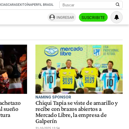
ICIAS
CARAS
EXITOÍNA
PERFIL BRASIL
INGRESAR
SUSCRIBITE
NAMING SPONSOR
cachetazo
Chiqui Tapia se viste de amarillo y
al sueño
recibe con brazos abiertos a
rtura
Mercado Libre, la empresa de
Galperín
31-10-2025 13:54