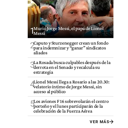
Murió Jorge Messi, el papá de Lionel
1
Messi
Caputo y Sturzenegger crean un fondo
2
para indemnizar y “ganar” sindicatos
aliados
La Rosada busca culpables después de la
3
derrota en el Senado y recalcula su
estrategia
Lionel Messi llega a Rosario a las 20.30:
4
velatorio íntimo de Jorge Messi, sin
acceso al público
Los aviones F 16 sobrevolarán el centro
5
porteño y el lunes participarán de la
celebración de la Fuerza Aérea
VER MÁS