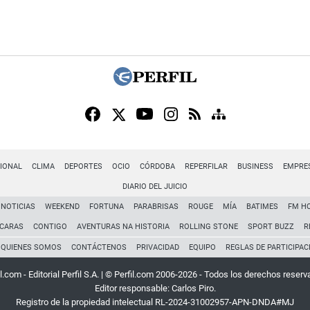
IONAL
CLIMA
DEPORTES
OCIO
CÓRDOBA
REPERFILAR
BUSINESS
EMPRE
DIARIO DEL JUICIO
NOTICIAS
WEEKEND
FORTUNA
PARABRISAS
ROUGE
MÍA
BATIMES
FM H
CARAS
CONTIGO
AVENTURAS NA HISTORIA
ROLLING STONE
SPORT BUZZ
R
QUIENES SOMOS
CONTÁCTENOS
PRIVACIDAD
EQUIPO
REGLAS DE PARTICIPAC
l.com - Editorial Perfil S.A.
| © Perfil.com 2006-2026 - Todos los derechos reserv
Editor responsable: Carlos Piro.
Registro de la propiedad intelectual RL-2024-31002957-APN-DNDA#MJ