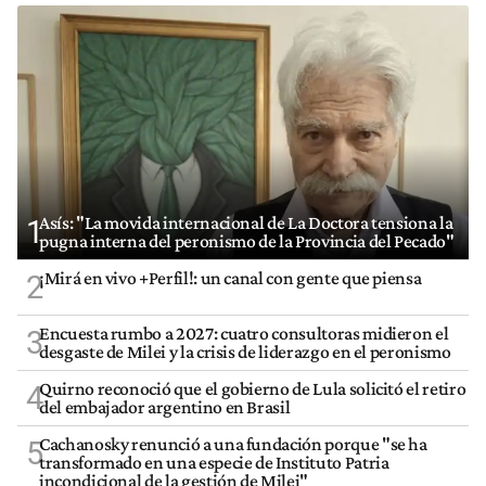
Asís: "La movida internacional de La Doctora tensiona la
1
pugna interna del peronismo de la Provincia del Pecado"
¡Mirá en vivo +Perfil!: un canal con gente que piensa
2
Encuesta rumbo a 2027: cuatro consultoras midieron el
3
desgaste de Milei y la crisis de liderazgo en el peronismo
Quirno reconoció que el gobierno de Lula solicitó el retiro
4
del embajador argentino en Brasil
Cachanosky renunció a una fundación porque "se ha
5
transformado en una especie de Instituto Patria
incondicional de la gestión de Milei"