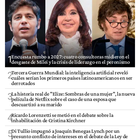
Encuesta rumbo a 2027: cuatro consultoras midieron el
1
desgaste de Milei y la crisis de liderazgo en el peronismo
Tercera Guerra Mundial: la inteligencia artificial reveló
2
cuáles serían los primeros países latinoamericanos en ser
derrotados
La historia real de "Elize: Sombras de una mujer", la nueva
3
película de Netflix sobre el caso de una esposa que
descuartizó a su marido
Ricardo Lorenzetti se metió en el debate sobre la
4
inhabilitación de Cristina Kirchner
Di Tullio impugnó a Joaquín Benegas Lynch por un
5
presunto conflicto de intereses en el debate de la Ley de