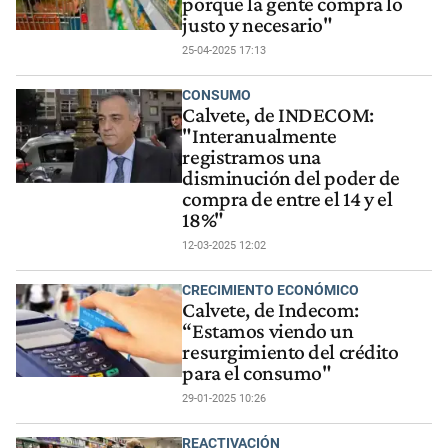
porque la gente compra lo
justo y necesario"
25-04-2025 17:13
CONSUMO
Calvete, de INDECOM:
"Interanualmente
registramos una
disminución del poder de
compra de entre el 14 y el
18%"
12-03-2025 12:02
CRECIMIENTO ECONÓMICO
Calvete, de Indecom:
“Estamos viendo un
resurgimiento del crédito
para el consumo"
29-01-2025 10:26
REACTIVACIÓN