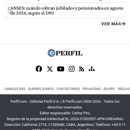
ANSES: cuándo cobran jubilados y pensionados en agosto
5
de 2026, según el DNI
VER MÁS
CANALES RSS
QUIENES SOMOS
CONTÁCTENOS
PRIVACIDAD
EQUIPO
REGLAS
Perfil.com - Editorial Perfil S.A.
| © Perfil.com 2006-2026 - Todos los
derechos reservados.
Editor responsable: Carlos Piro.
Registro de la propiedad intelectual RL-2024-31002957-APN-DNDA#MJ
Dirección:
California 2715
,
C1289ABI
,
CABA, Argentina
| Teléfono:
+54 9 11