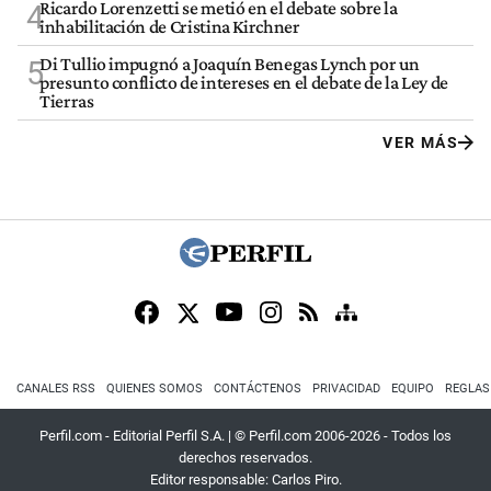
Ricardo Lorenzetti se metió en el debate sobre la
4
inhabilitación de Cristina Kirchner
Di Tullio impugnó a Joaquín Benegas Lynch por un
5
presunto conflicto de intereses en el debate de la Ley de
Tierras
VER MÁS
CANALES RSS
QUIENES SOMOS
CONTÁCTENOS
PRIVACIDAD
EQUIPO
REGLAS
Perfil.com - Editorial Perfil S.A.
| © Perfil.com 2006-2026 - Todos los
derechos reservados.
Editor responsable: Carlos Piro.