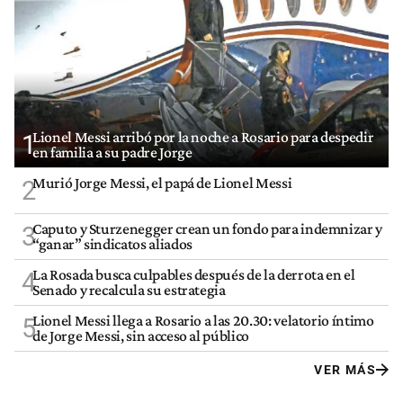
Lionel Messi arribó por la noche a Rosario para despedir
1
en familia a su padre Jorge
Murió Jorge Messi, el papá de Lionel Messi
2
Caputo y Sturzenegger crean un fondo para indemnizar y
3
“ganar” sindicatos aliados
La Rosada busca culpables después de la derrota en el
4
Senado y recalcula su estrategia
Lionel Messi llega a Rosario a las 20.30: velatorio íntimo
5
de Jorge Messi, sin acceso al público
VER MÁS