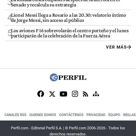
3
Senado y recalcula su estrategia
Lionel Messi llega a Rosario a las 20.30: velatorio íntimo
4
de Jorge Messi, sin acceso al público
Los aviones F 16 sobrevolarán el centro porteño y el lunes
5
participarán de la celebración de la Fuerza Aérea
VER MÁS
CANALES RSS
QUIENES SOMOS
CONTÁCTENOS
PRIVACIDAD
EQUIPO
REGLAS
Perfil.com - Editorial Perfil S.A.
| © Perfil.com 2006-2026 - Todos los
derechos reservados.