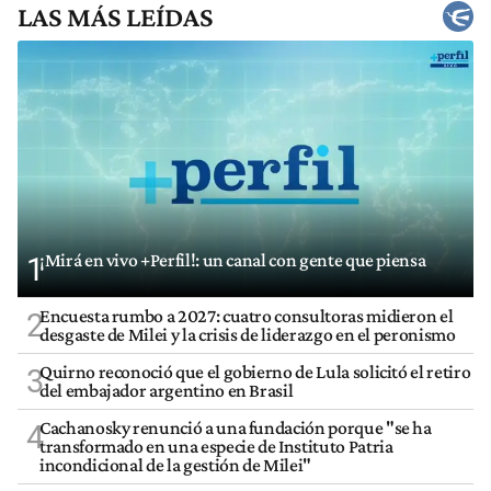
LAS MÁS LEÍDAS
¡Mirá en vivo +Perfil!: un canal con gente que piensa
1
Encuesta rumbo a 2027: cuatro consultoras midieron el
2
desgaste de Milei y la crisis de liderazgo en el peronismo
Quirno reconoció que el gobierno de Lula solicitó el retiro
3
del embajador argentino en Brasil
Cachanosky renunció a una fundación porque "se ha
4
transformado en una especie de Instituto Patria
incondicional de la gestión de Milei"