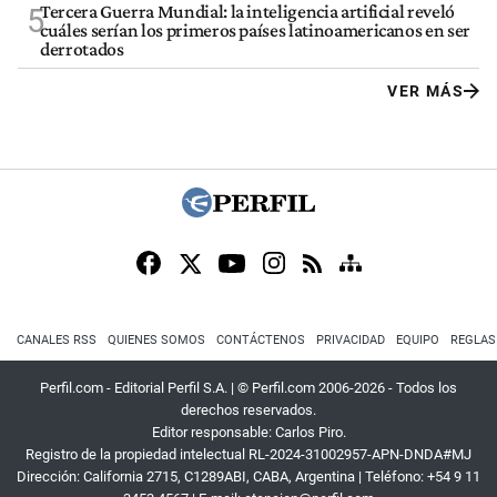
Tercera Guerra Mundial: la inteligencia artificial reveló
5
cuáles serían los primeros países latinoamericanos en ser
derrotados
VER MÁS
CANALES RSS
QUIENES SOMOS
CONTÁCTENOS
PRIVACIDAD
EQUIPO
REGLAS
Perfil.com - Editorial Perfil S.A.
| © Perfil.com 2006-2026 - Todos los
derechos reservados.
Editor responsable: Carlos Piro.
Registro de la propiedad intelectual RL-2024-31002957-APN-DNDA#MJ
Dirección:
California 2715
,
C1289ABI
,
CABA, Argentina
| Teléfono:
+54 9 11