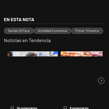
EN ESTA NOTA
Damián Di Pace
Actividad Económica
Primer Trimestre
Noticias en Tendencia
Este listado muestra los artículos con más comentarios en los últimos 
Un artículo de tendencia con el título "Kicillof apuntó contra Milei po
Un artículo de tendencia con el 
Kicillof apuntó contra Milei por
Inflación: economistas
la suba de la morosida...
advierten que el 2% mensual
se c...
34 comentarios
8 comentarios