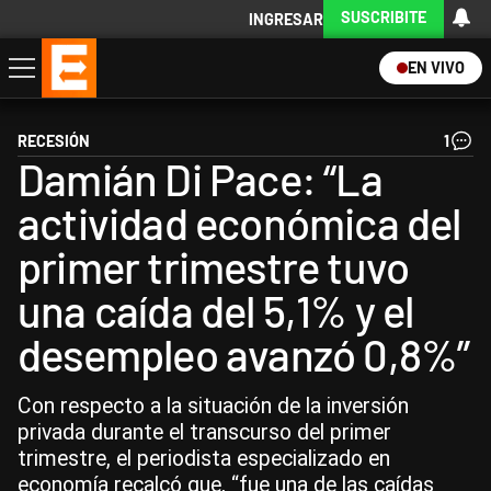
SUSCRIBITE
INGRESAR
EN VIVO
Economía
Política
Internacional
Actualidad
Descargá la App
RECESIÓN
1
Damián Di Pace: “La
actividad económica del
primer trimestre tuvo
una caída del 5,1% y el
desempleo avanzó 0,8%”
Con respecto a la situación de la inversión
privada durante el transcurso del primer
trimestre, el periodista especializado en
economía recalcó que, “fue una de las caídas