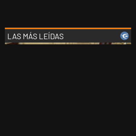
LAS MÁS LEÍDAS
1
El Senado dio media sanción a la Inviolabilidad de la
Propiedad Privada: el Gobierno tuvo que ceder en la
Ley del Manejo del Fuego
2
La historia real de "Elize: Sombras de una mujer", la
nueva película de Netflix sobre el caso de una esposa
que descuartizó a su marido