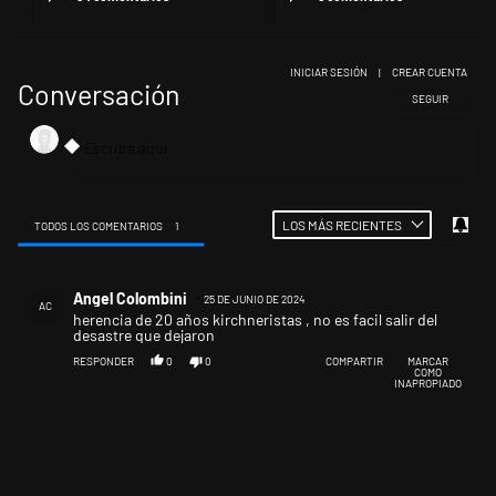
INICIAR SESIÓN
|
CREAR CUENTA
Conversación
SIGA ESTA CONV
SEGUIR
LOS MÁS RECIENTES
TODOS LOS COMENTARIOS
1
Todos los comentarios
Comentario de Angel Colombini.
Angel Colombini
25 DE JUNIO DE 2024
AC
herencia de 20 años kirchneristas , no es facil salir del
desastre que dejaron
RESPONDER
0
0
COMPARTIR
MARCAR
COMO
INAPROPIADO