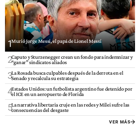
Murió Jorge Messi, el papá de Lionel Messi
1
Caputo y Sturzenegger crean un fondo para indemnizar y
2
“ganar” sindicatos aliados
La Rosada busca culpables después de la derrota en el
3
Senado y recalcula su estrategia
Estados Unidos: un futbolista argentino fue detenido por
4
el ICE en un aeropuerto de Florida
La narrativa libertaria cruje en las redes y Milei sufre las
5
consecuencias del desgaste
VER MÁS