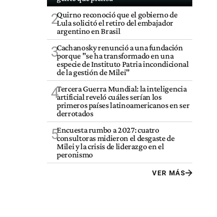
Quirno reconoció que el gobierno de
2
Lula solicitó el retiro del embajador
argentino en Brasil
Cachanosky renunció a una fundación
3
porque "se ha transformado en una
especie de Instituto Patria incondicional
de la gestión de Milei"
Tercera Guerra Mundial: la inteligencia
4
artificial reveló cuáles serían los
primeros países latinoamericanos en ser
derrotados
Encuesta rumbo a 2027: cuatro
5
consultoras midieron el desgaste de
Milei y la crisis de liderazgo en el
peronismo
VER MÁS