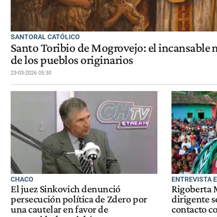
SANTORAL CATÓLICO
Santo Toribio de Mogrovejo: el incansable 
de los pueblos originarios
23-03-2026 05:30
CHACO
ENTREVISTA 
El juez Sinkovich denunció
Rigoberta
persecución política de Zdero por
dirigente s
una cautelar en favor de
contacto co