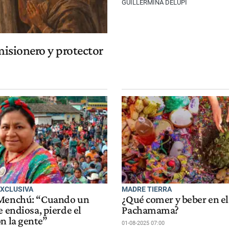
GUILLERMINA DELUPI
misionero y protector
EXCLUSIVA
MADRE TIERRA
 Menchú: “Cuando un
¿Qué comer y beber en el
e endiosa, pierde el
Pachamama?
n la gente”
01-08-2025 07:00