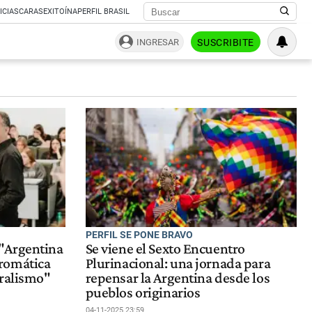
ICIAS
CARAS
EXITOÍNA
PERFIL BRASIL
INGRESAR
SUSCRIBITE
PERFIL SE PONE BRAVO
"Argentina
Se viene el Sexto Encuentro
romática
Plurinacional: una jornada para
uralismo"
repensar la Argentina desde los
pueblos originarios
04-11-2025 23:59