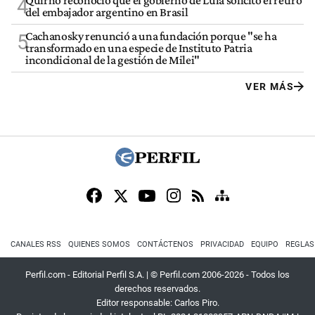
Quirno reconoció que el gobierno de Lula solicitó el retiro
4
del embajador argentino en Brasil
Cachanosky renunció a una fundación porque "se ha
5
transformado en una especie de Instituto Patria
incondicional de la gestión de Milei"
VER MÁS
CANALES RSS
QUIENES SOMOS
CONTÁCTENOS
PRIVACIDAD
EQUIPO
REGLAS
Perfil.com - Editorial Perfil S.A.
| © Perfil.com 2006-2026 - Todos los
derechos reservados.
Editor responsable: Carlos Piro.