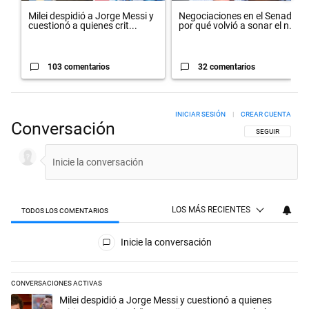
Milei despidió a Jorge Messi y
Negociaciones en el Senado:
cuestionó a quienes crit...
por qué volvió a sonar el n...
103 comentarios
32 comentarios
INICIAR SESIÓN
|
CREAR CUENTA
Conversación
SIGA ESTA CON
SEGUIR
LOS MÁS RECIENTES
TODOS LOS COMENTARIOS
Todos los comentarios
Inicie la conversación
CONVERSACIONES ACTIVAS
Este listado muestra los artículos con más comentarios en los últimos 
Un artículo de tendencia con el título "Milei despidió a Jorge Messi y
Milei despidió a Jorge Messi y cuestionó a quienes