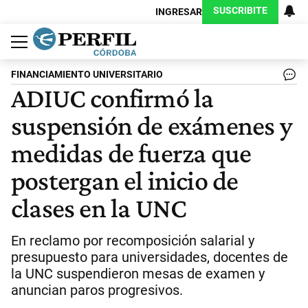
SUSCRIBITE
INGRESAR
Política
Economía
Judiciales
Sociedad
Cultura
Espectáculos
Deportes
Protagonistas
FINANCIAMIENTO UNIVERSITARIO
ADIUC confirmó la
suspensión de exámenes y
medidas de fuerza que
postergan el inicio de
clases en la UNC
En reclamo por recomposición salarial y
presupuesto para universidades, docentes de
la UNC suspendieron mesas de examen y
anuncian paros progresivos.