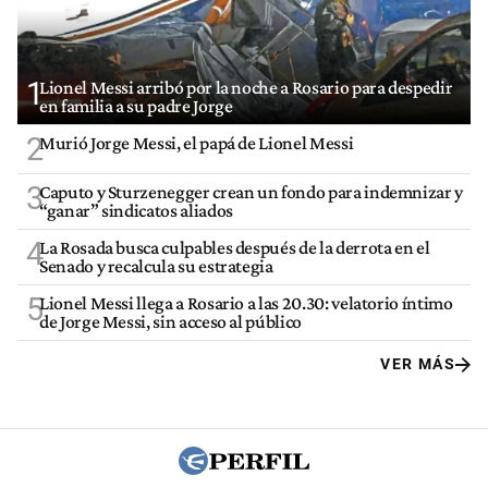
1
Lionel Messi arribó por la noche a Rosario para despedir
en familia a su padre Jorge
2
Murió Jorge Messi, el papá de Lionel Messi
3
Caputo y Sturzenegger crean un fondo para indemnizar y
“ganar” sindicatos aliados
4
La Rosada busca culpables después de la derrota en el
Senado y recalcula su estrategia
5
Lionel Messi llega a Rosario a las 20.30: velatorio íntimo
de Jorge Messi, sin acceso al público
VER MÁS