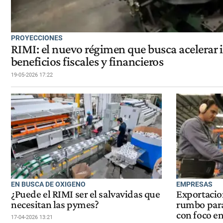
PROYECCIONES
RIMI: el nuevo régimen que busca acelerar
beneficios fiscales y financieros
19-05-2026 17:22
EN BUSCA DE OXIGENO
EMPRESAS
¿Puede el RIMI ser el salvavidas que
Exportacio
necesitan las pymes?
rumbo para
con foco en
17-04-2026 13:21