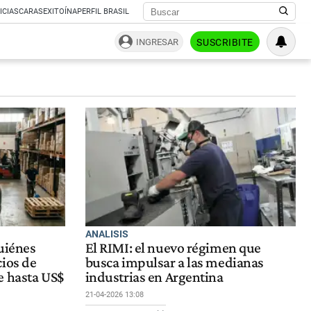
ICIAS
CARAS
EXITOÍNA
PERFIL BRASIL
INGRESAR
SUSCRIBITE
ANALISIS
uiénes
El RIMI: el nuevo régimen que
cios de
busca impulsar a las medianas
e hasta US$
industrias en Argentina
21-04-2026 13:08