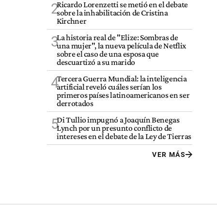
Ricardo Lorenzetti se metió en el debate
2
sobre la inhabilitación de Cristina
Kirchner
La historia real de "Elize: Sombras de
3
una mujer", la nueva película de Netflix
sobre el caso de una esposa que
descuartizó a su marido
Tercera Guerra Mundial: la inteligencia
4
artificial reveló cuáles serían los
primeros países latinoamericanos en ser
derrotados
Di Tullio impugnó a Joaquín Benegas
5
Lynch por un presunto conflicto de
intereses en el debate de la Ley de Tierras
VER MÁS