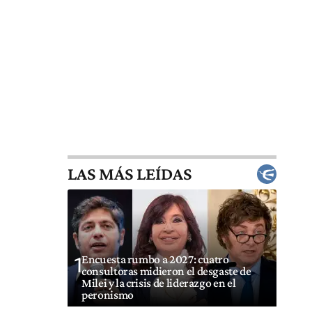
LAS MÁS LEÍDAS
Encuesta rumbo a 2027: cuatro
1
consultoras midieron el desgaste de
Milei y la crisis de liderazgo en el
peronismo