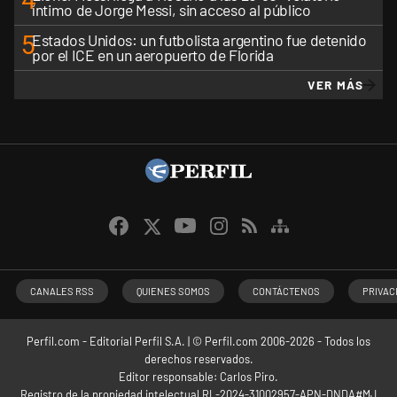
íntimo de Jorge Messi, sin acceso al público
5
Estados Unidos: un futbolista argentino fue detenido
por el ICE en un aeropuerto de Florida
VER MÁS
CANALES RSS
QUIENES SOMOS
CONTÁCTENOS
PRIVAC
Perfil.com - Editorial Perfil S.A.
| © Perfil.com 2006-2026 - Todos los
derechos reservados.
Editor responsable: Carlos Piro.
Registro de la propiedad intelectual RL-2024-31002957-APN-DNDA#MJ