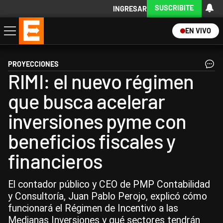
SUSCRIBITE
INGRESAR
EN VIVO
Economía
Política
Internacional
Actualidad
Descargá la App
PROYECCIONES
RIMI: el nuevo régimen
que busca acelerar
inversiones pyme con
beneficios fiscales y
financieros
El contador público y CEO de PMP Contabilidad
y Consultoría, Juan Pablo Perojo, explicó cómo
funcionará el Régimen de Incentivo a las
Medianas Inversiones y qué sectores tendrán