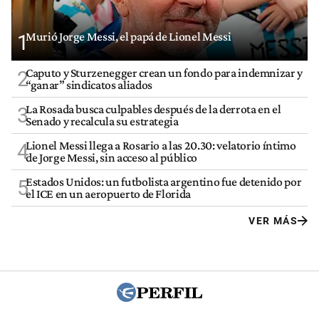
Murió Jorge Messi, el papá de Lionel Messi
1
Caputo y Sturzenegger crean un fondo para indemnizar y
2
“ganar” sindicatos aliados
La Rosada busca culpables después de la derrota en el
3
Senado y recalcula su estrategia
Lionel Messi llega a Rosario a las 20.30: velatorio íntimo
4
de Jorge Messi, sin acceso al público
Estados Unidos: un futbolista argentino fue detenido por
5
el ICE en un aeropuerto de Florida
VER MÁS