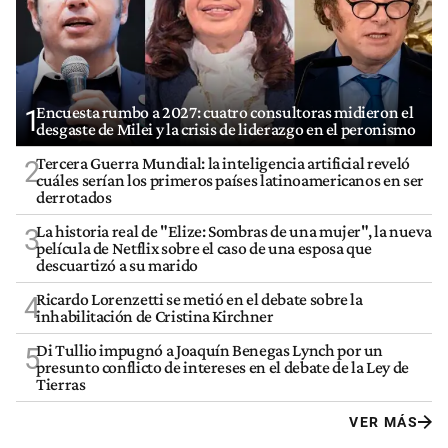
Encuesta rumbo a 2027: cuatro consultoras midieron el
1
desgaste de Milei y la crisis de liderazgo en el peronismo
Tercera Guerra Mundial: la inteligencia artificial reveló
2
cuáles serían los primeros países latinoamericanos en ser
derrotados
La historia real de "Elize: Sombras de una mujer", la nueva
3
película de Netflix sobre el caso de una esposa que
descuartizó a su marido
Ricardo Lorenzetti se metió en el debate sobre la
4
inhabilitación de Cristina Kirchner
Di Tullio impugnó a Joaquín Benegas Lynch por un
5
presunto conflicto de intereses en el debate de la Ley de
Tierras
VER MÁS