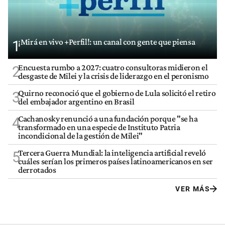
¡Mirá en vivo +Perfil!: un canal con gente que piensa
1
Encuesta rumbo a 2027: cuatro consultoras midieron el
2
desgaste de Milei y la crisis de liderazgo en el peronismo
Quirno reconoció que el gobierno de Lula solicitó el retiro
3
del embajador argentino en Brasil
Cachanosky renunció a una fundación porque "se ha
4
transformado en una especie de Instituto Patria
incondicional de la gestión de Milei"
Tercera Guerra Mundial: la inteligencia artificial reveló
5
cuáles serían los primeros países latinoamericanos en ser
derrotados
VER MÁS