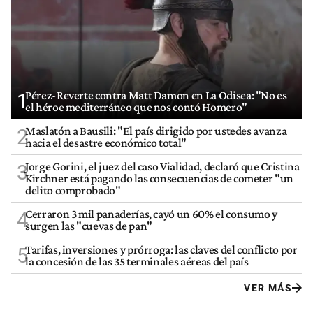
Pérez-Reverte contra Matt Damon en La Odisea: "No es
1
el héroe mediterráneo que nos contó Homero"
Maslatón a Bausili: "El país dirigido por ustedes avanza
2
hacia el desastre económico total"
Jorge Gorini, el juez del caso Vialidad, declaró que Cristina
3
Kirchner está pagando las consecuencias de cometer "un
delito comprobado"
Cerraron 3 mil panaderías, cayó un 60% el consumo y
4
surgen las "cuevas de pan"
Tarifas, inversiones y prórroga: las claves del conflicto por
5
la concesión de las 35 terminales aéreas del país
VER MÁS