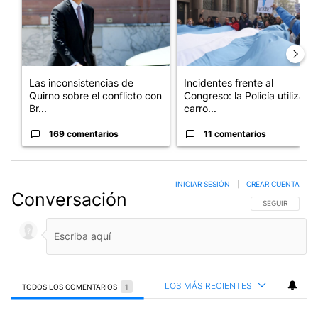
Las inconsistencias de
Incidentes frente al
Quirno sobre el conflicto con
Congreso: la Policía utiliza
Br...
carro...
169 comentarios
11 comentarios
INICIAR SESIÓN
|
CREAR CUENTA
Conversación
SIGA ESTA CO
SEGUIR
LOS MÁS RECIENTES
TODOS LOS COMENTARIOS
1
Todos los comentarios