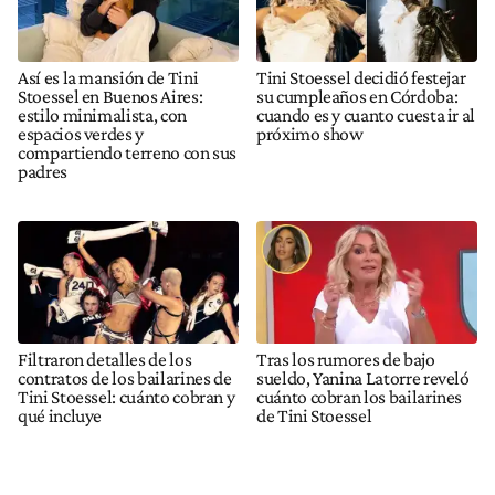
Así es la mansión de Tini
Tini Stoessel decidió festejar
Stoessel en Buenos Aires:
su cumpleaños en Córdoba:
estilo minimalista, con
cuando es y cuanto cuesta ir al
espacios verdes y
próximo show
compartiendo terreno con sus
padres
Filtraron detalles de los
Tras los rumores de bajo
contratos de los bailarines de
sueldo, Yanina Latorre reveló
Tini Stoessel: cuánto cobran y
cuánto cobran los bailarines
qué incluye
de Tini Stoessel