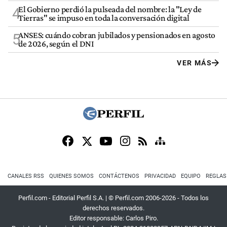
El Gobierno perdió la pulseada del nombre: la "Ley de
4
Tierras" se impuso en toda la conversación digital
ANSES: cuándo cobran jubilados y pensionados en agosto
5
de 2026, según el DNI
VER MÁS
CANALES RSS
QUIENES SOMOS
CONTÁCTENOS
PRIVACIDAD
EQUIPO
REGLAS
Perfil.com - Editorial Perfil S.A.
| © Perfil.com 2006-2026 - Todos los
derechos reservados.
Editor responsable: Carlos Piro.