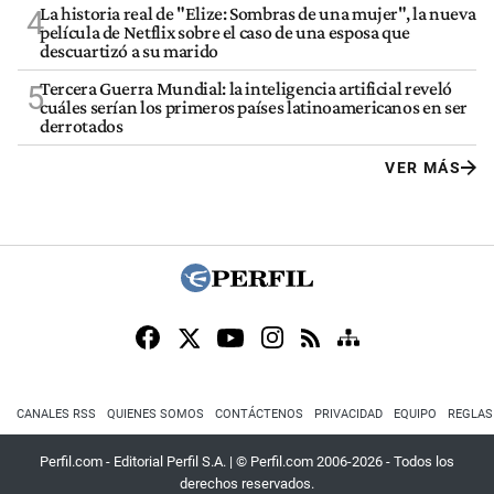
La historia real de "Elize: Sombras de una mujer", la nueva
4
película de Netflix sobre el caso de una esposa que
descuartizó a su marido
Tercera Guerra Mundial: la inteligencia artificial reveló
5
cuáles serían los primeros países latinoamericanos en ser
derrotados
VER MÁS
CANALES RSS
QUIENES SOMOS
CONTÁCTENOS
PRIVACIDAD
EQUIPO
REGLAS
Perfil.com - Editorial Perfil S.A.
| © Perfil.com 2006-2026 - Todos los
derechos reservados.