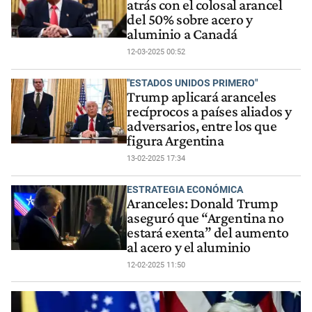
atrás con el colosal arancel
del 50% sobre acero y
aluminio a Canadá
12-03-2025 00:52
"ESTADOS UNIDOS PRIMERO"
Trump aplicará aranceles
recíprocos a países aliados y
adversarios, entre los que
figura Argentina
13-02-2025 17:34
ESTRATEGIA ECONÓMICA
Aranceles: Donald Trump
aseguró que “Argentina no
estará exenta” del aumento
al acero y el aluminio
12-02-2025 11:50