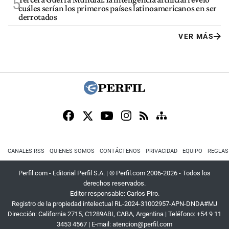
5
cuáles serían los primeros países latinoamericanos en ser
derrotados
VER MÁS
CANALES RSS
QUIENES SOMOS
CONTÁCTENOS
PRIVACIDAD
EQUIPO
REGLAS
Perfil.com - Editorial Perfil S.A.
| © Perfil.com 2006-2026 - Todos los
derechos reservados.
Editor responsable: Carlos Piro.
Registro de la propiedad intelectual RL-2024-31002957-APN-DNDA#MJ
Dirección:
California 2715
,
C1289ABI
,
CABA, Argentina
| Teléfono:
+54 9 11
3453 4567
| E-mail:
atencion@perfil.com