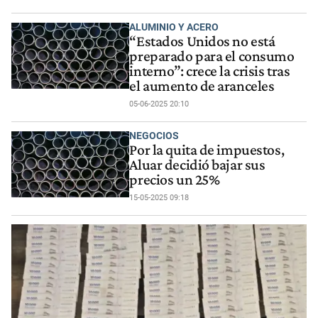
ALUMINIO Y ACERO
“Estados Unidos no está
preparado para el consumo
interno”: crece la crisis tras
el aumento de aranceles
05-06-2025 20:10
NEGOCIOS
Por la quita de impuestos,
Aluar decidió bajar sus
precios un 25%
15-05-2025 09:18