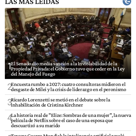
LAS MÁS LEÍDAS
El Senado dio media sanción a la Inviolabilidad de la
1
Propiedad Privada: el Gobierno tuvo que ceder en la Ley
del Manejo del Fuego
Encuesta rumbo a 2027: cuatro consultoras midieron el
2
desgaste de Milei y la crisis de liderazgo en el peronismo
Ricardo Lorenzetti se metió en el debate sobre la
3
inhabilitación de Cristina Kirchner
La historia real de "Elize: Sombras de una mujer", la nueva
4
película de Netflix sobre el caso de una esposa que
descuartizó a su marido
Tercera Guerra Mundial: la inteligencia artificial reveló