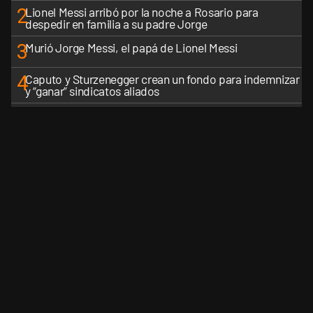
2
Lionel Messi arribó por la noche a Rosario para
despedir en familia a su padre Jorge
3
Murió Jorge Messi, el papá de Lionel Messi
4
Caputo y Sturzenegger crean un fondo para indemnizar
y “ganar” sindicatos aliados
5
La Rosada busca culpables después de la derrota en el
Senado y recalcula su estrategia
VER MÁS
CANALES RSS
QUIENES SOMOS
CONTÁCTENOS
PRIVAC