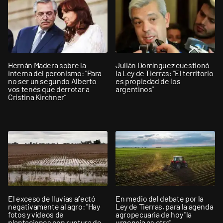
Hernán Madera sobre la
Julián Domínguez cuestionó
interna del peronismo: "Para
la Ley de Tierras: “El territorio
no ser un segundo Alberto
es propiedad de los
vos tenés que derrotar a
argentinos”
Cristina Kirchner”
El exceso de lluvias afectó
En medio del debate por la
negativamente al agro: "Hay
Ley de Tierras, para la agenda
fotos y videos de
agropecuaria de hoy "la
plantaciones con ruptura de
urgencia es otra"