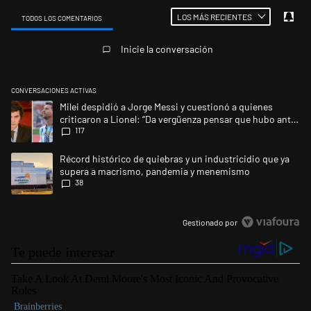
LOS MÁS RECIENTES
TODOS LOS COMENTARIOS
Todos los comentarios
Inicie la conversación
CONVERSACIONES ACTIVAS
Este listado muestra los artículos con más comentarios en los últimos 
Un artículo de tendencia con el título "Milei despidió a Jorge Messi y 
Milei despidió a Jorge Messi y cuestionó a quienes
criticaron a Lionel: “Da vergüenza pensar que hubo anti-
117
Messi”
Un artículo de tendencia con el título "Récord histórico de quiebras 
Récord histórico de quiebras y un industricidio que ya
supera a macrismo, pandemia y menemismo
38
Gestionado por