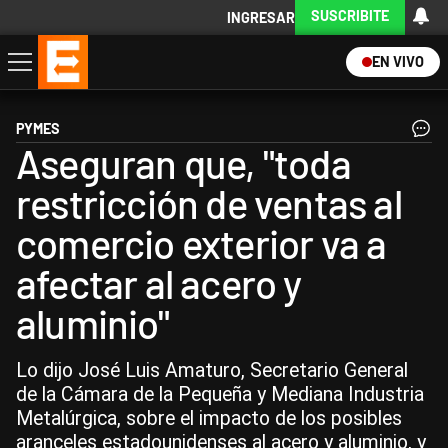
SUSCRIBITE
INGRESAR
EN VIVO
Economía
Política
Internacional
Actualidad
Descargá la App
PYMES
Aseguran que, "toda
restricción de ventas al
comercio exterior va a
afectar al acero y
aluminio"
Lo dijo José Luis Amaturo, Secretario General
de la Cámara de la Pequeña y Mediana Industria
Metalúrgica, sobre el impacto de los posibles
aranceles estadounidenses al acero y aluminio, y