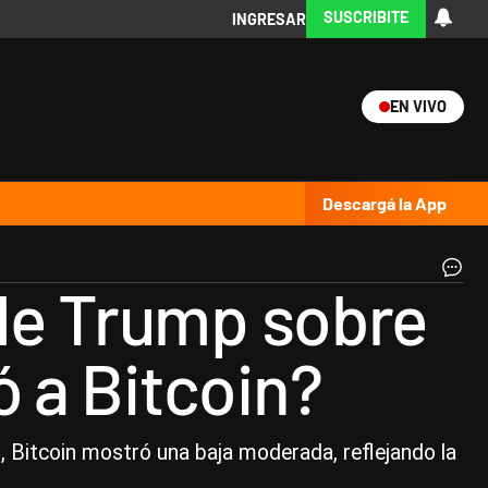
SUSCRIBITE
INGRESAR
EN VIVO
Ciencia
Protagonistas
Tecnología
CARAS
Exitoina
Turismo
Exitoina
Gaming
Vivo
Descargá la App
Cr
 de Trump sobre
|
Ce
 a Bitcoin?
, Bitcoin mostró una baja moderada, reflejando la