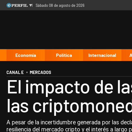
sábado 08 de agosto de 2026
Últimas noticias
Inicio
Ahora
Opinión
Cultura
Arte
Educación
Videos
Córdoba
Reperfilar
Diario del Juicio
Economía
Política
Internacional
A
CANAL E
MERCADOS
El impacto de l
las criptomoned
A pesar de la incertidumbre generada por las decl
resiliencia del mercado cripto y el interés a largo