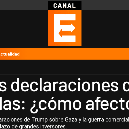
Política
Pymes
Salud
Internacional
Clima
Deportes
Business
Noticias
Caras
ctualidad
as declaraciones
as: ¿cómo afectó
araciones de Trump sobre Gaza y la guerra comercial
 plazo de grandes inversores.