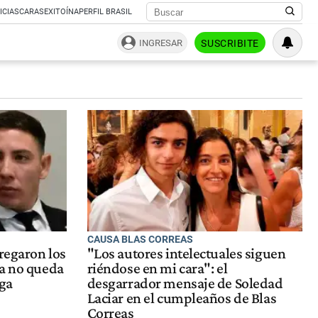
ICIAS
CARAS
EXITOÍNA
PERFIL BRASIL
INGRESAR
SUSCRIBITE
CAUSA BLAS CORREAS
tregaron los
"Los autores intelectuales siguen
ya no queda
riéndose en mi cara": el
ga
desgarrador mensaje de Soledad
Laciar en el cumpleaños de Blas
Correas