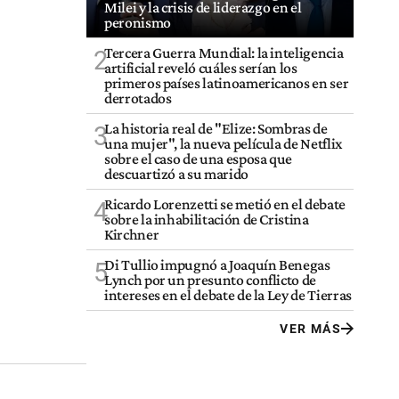
Milei y la crisis de liderazgo en el
peronismo
Tercera Guerra Mundial: la inteligencia
2
artificial reveló cuáles serían los
primeros países latinoamericanos en ser
derrotados
La historia real de "Elize: Sombras de
3
una mujer", la nueva película de Netflix
sobre el caso de una esposa que
descuartizó a su marido
Ricardo Lorenzetti se metió en el debate
4
sobre la inhabilitación de Cristina
Kirchner
Di Tullio impugnó a Joaquín Benegas
5
Lynch por un presunto conflicto de
intereses en el debate de la Ley de Tierras
VER MÁS