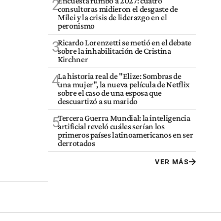
Encuesta rumbo a 2027: cuatro
2
consultoras midieron el desgaste de
Milei y la crisis de liderazgo en el
peronismo
Ricardo Lorenzetti se metió en el debate
3
sobre la inhabilitación de Cristina
Kirchner
La historia real de "Elize: Sombras de
4
una mujer", la nueva película de Netflix
sobre el caso de una esposa que
descuartizó a su marido
Tercera Guerra Mundial: la inteligencia
5
artificial reveló cuáles serían los
primeros países latinoamericanos en ser
derrotados
VER MÁS