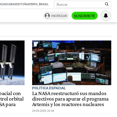
ICIAS
CARAS
EXITOÍNA
PERFIL BRASIL
INGRESAR
SUSCRIBITE
POLÍTICA ESPACIAL
pacial con
La NASA reestructuró sus mandos
trol orbital
directivos para apurar el programa
ASA para
Artemis y los reactores nucleares
24-05-2026 20:44