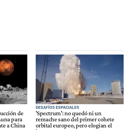
DESAFÍOS ESPACIALES
rucción de
'Spectrum': no quedó ni un
 Luna para
remache sano del primer cohete
nte a China
orbital europeo, pero elogian el